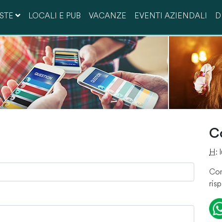
ESTE
LOCALI E PUB
VACANZE
EVENTI AZIENDALI
D
Laurea
Celibato
C
H
:
Com
ris