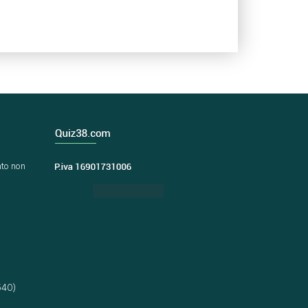
nto non
640)