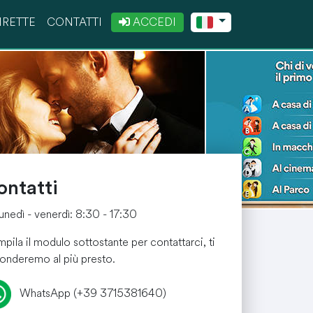
IRETTE
CONTATTI
ACCEDI
Nubilato
Generica
ontatti
 lunedì - venerdì: 8:30 - 17:30
pila il modulo sottostante per contattarci, ti
ponderemo al più presto.
WhatsApp (+39 3715381640)