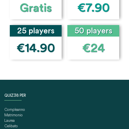
Gratis
€7.90
25 players
50 players
€14.90
€24
QUIZ38 PER
Compleanno
Matrimonio
Laurea
Celibato