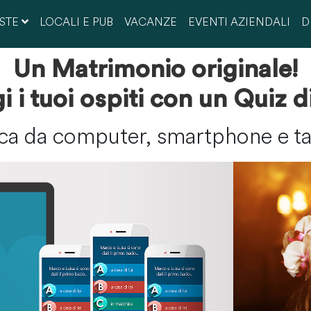
ESTE
LOCALI E PUB
VACANZE
EVENTI AZIENDALI
D
Laurea
Celibato
Un Matrimonio originale!
i i tuoi ospiti con un Quiz d
ca da computer, smartphone e ta
Pre