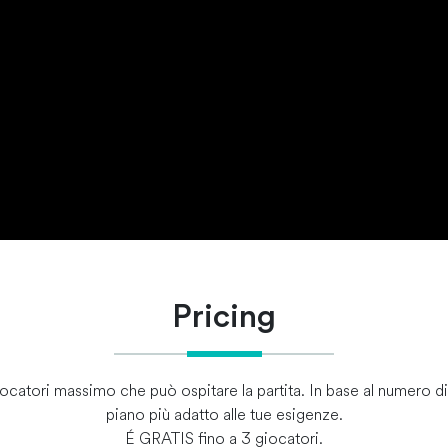
Pricing
ocatori massimo che può ospitare la partita. In base al numero di os
piano più adatto alle tue esigenze.
É GRATIS fino a 3 giocatori.