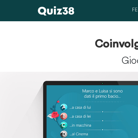
F
Compleanno
Matrimonio
Coinvolg
Gio