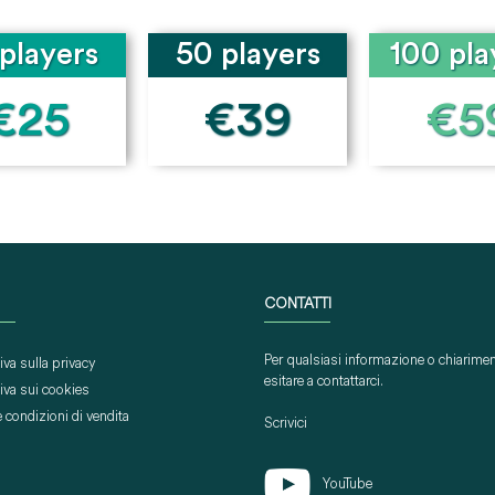
players
50 players
100 pla
€25
€39
€5
CONTATTI
Per qualsiasi informazione o chiarime
iva sulla privacy
esitare a contattarci.
iva sui cookies
e condizioni di vendita
Scrivici
YouTube